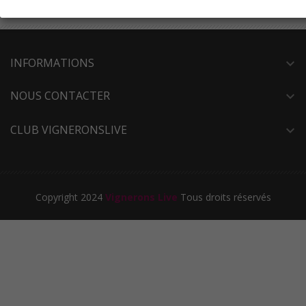
INFORMATIONS
expand_more
NOUS CONTACTER
expand_more
CLUB VIGNERONSLIVE
expand_more
Copyright 2024
Vignerons Live
Tous droits réservés