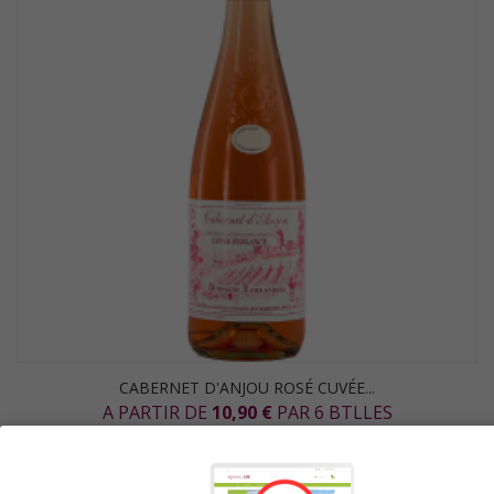
CABERNET D'ANJOU ROSÉ CUVÉE...
A PARTIR DE
10,90 €
PAR 6 BTLLES