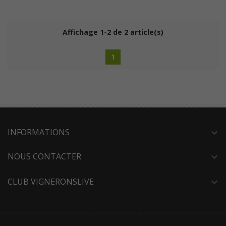
Affichage 1-2 de 2 article(s)
1
INFORMATIONS
expand_more
NOUS CONTACTER
expand_more
CLUB VIGNERONSLIVE
expand_more