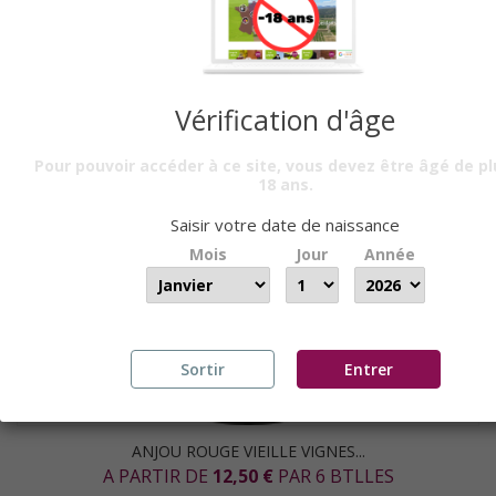
Vérification d'âge
Pour pouvoir accéder à ce site, vous devez être âgé de pl
18 ans.
Saisir votre date de naissance
Mois
Jour
Année
Sortir
Entrer
ANJOU ROUGE VIEILLE VIGNES...
A PARTIR DE
12,50 €
PAR 6 BTLLES