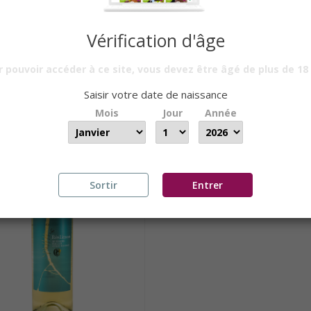
Vérification d'âge
 pouvoir accéder à ce site, vous devez être âgé de plus de 18
AT CORSE - VILLA ANGELI...
PINOT GRIS 2021 - CUVÉE
Saisir votre date de naissance
IR DE
13,00 €
PAR 6 BTLLES
A PARTIR DE
13,50 €
PAR 6
Mois
Jour
Année
Sortir
Entrer