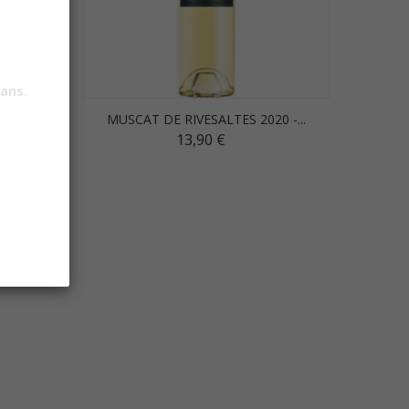
 ans.
...
MUSCAT DE RIVESALTES 2020 -...
 BTLLES
13,90 €