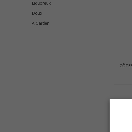
Liquoreux
Doux
A Garder
CÔTES