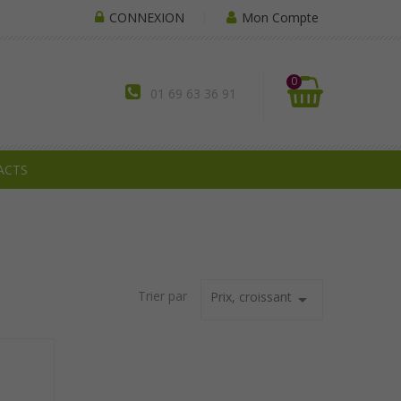
CONNEXION
Mon Compte
0
01 69 63 36 91
ACTS
Trier par
Prix, croissant
arrow_drop_down