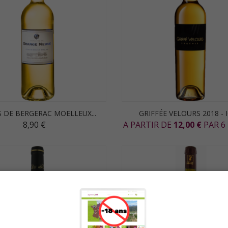
 DE BERGERAC MOELLEUX...
GRIFFÉE VELOURS 2018 - IG
8,90 €
A PARTIR DE
12,00 €
PAR 6