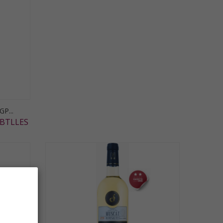
P...
 BTLLES