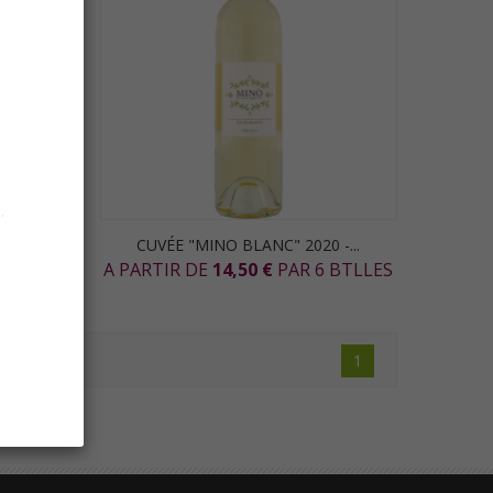
.
-...
CUVÉE "MINO BLANC" 2020 -...
 BTLLES
A PARTIR DE
14,50 €
PAR 6 BTLLES
1