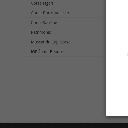
Corse Figari
Corse Porto-Vecchio
Corse Sartène
Patrimonio
Muscat du Cap Corse
IGP Île de Beauté
MUSC
A PART
Afficha