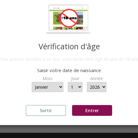
Vérification d'âge
Pour pouvoir accéder à ce site, vous devez être âgé de plus de 18 ans
AT CORSE - VILLA ANGELI...
CUVÉE "MINO ROUGE" 2020 
Saisir votre date de naissance
IR DE
13,00 €
PAR 6 BTLLES
A PARTIR DE
13,50 €
PAR 6
Mois
Jour
Année
ge 1-3 de 3 article(s)
Sortir
Entrer