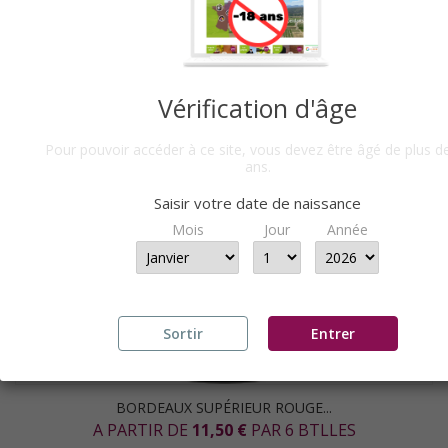
Vérification d'âge
Pour pouvoir accéder à ce site, vous devez être âgé de plus d
ans.
Saisir votre date de naissance
Mois
Jour
Année
Sortir
Entrer
BORDEAUX SUPÉRIEUR ROUGE...
A PARTIR DE
11,50 €
PAR 6 BTLLES