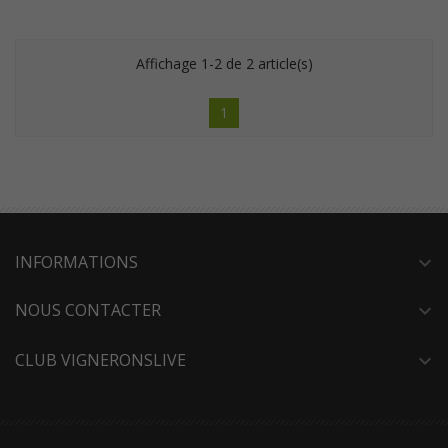
Affichage 1-2 de 2 article(s)
1
INFORMATIONS
expand_more
NOUS CONTACTER
expand_more
CLUB VIGNERONSLIVE
expand_more