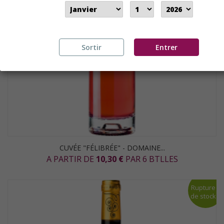
Sortir
Entrer
CUVÉE "FÉLIBRÉE" - DOMAINE...
A PARTIR DE
10,30 €
PAR 6 BTLLES
Rupture
de stock