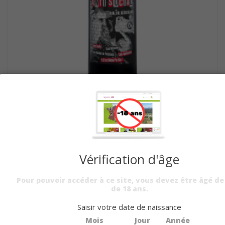
CUVÉE "ANTI SOCIAL" -...
A PARTIR DE
10,00 €
PAR 6 BTLLES
Vérification d'âge
Pour pouvoir accéder à ce site, vous devez être âgé de
de 18 ans.
Saisir votre date de naissance
Mois
Jour
Année