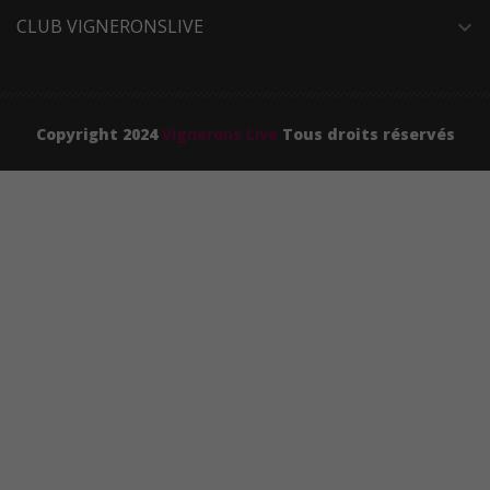
CLUB VIGNERONSLIVE
expand_more
Copyright 2024
Vignerons Live
Tous droits réservés