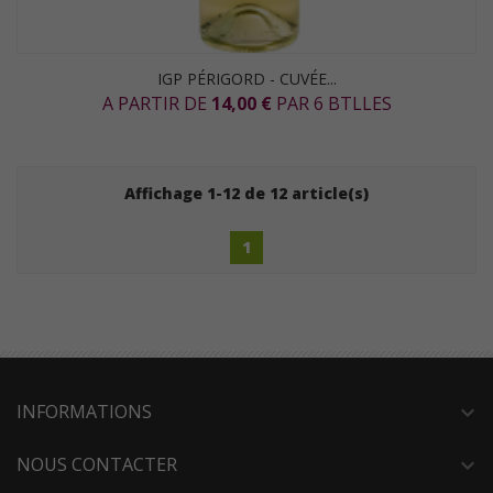
IGP PÉRIGORD - CUVÉE...
A PARTIR DE
14,00 €
PAR 6 BTLLES
Affichage 1-12 de 12 article(s)
1
INFORMATIONS
expand_more
NOUS CONTACTER
expand_more