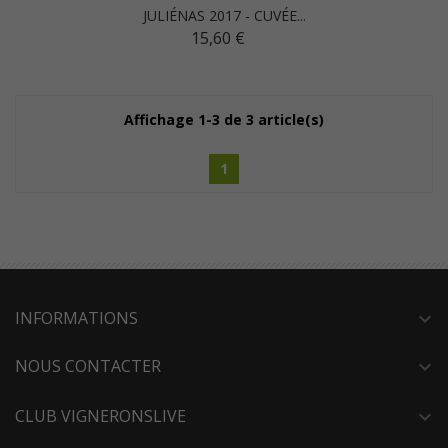
JULIÉNAS 2017 - CUVÉE...
15,60 €
Affichage 1-3 de 3 article(s)
1
INFORMATIONS
expand_more
NOUS CONTACTER
expand_more
CLUB VIGNERONSLIVE
expand_more