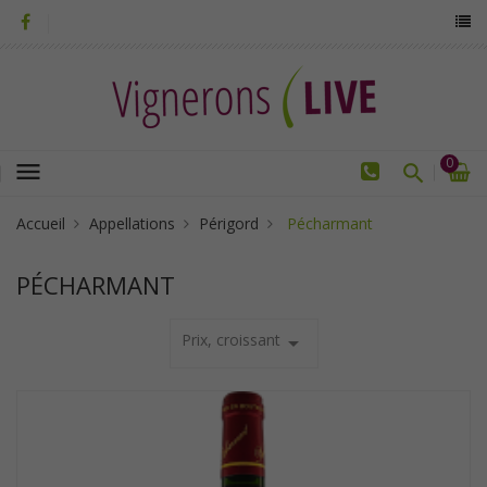
0
menu
Accueil
Appellations
Périgord
Pécharmant
PÉCHARMANT
Prix, croissant
arrow_drop_down