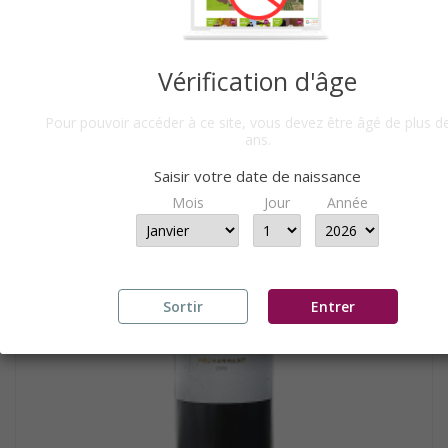
PÉCHARMANT 2018 CUVÉE...
A PARTIR DE
15,90 €
PAR 6 BTLLES
Vérification d'âge
Pour pouvoir accéder à ce site, vous devez être âgé de plus d
ans.
Saisir votre date de naissance
Mois
Jour
Année
Sortir
Entrer