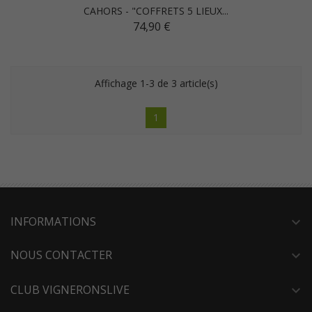
CAHORS - "COFFRETS 5 LIEUX...
74,90 €
Affichage 1-3 de 3 article(s)
1
INFORMATIONS
expand_more
NOUS CONTACTER
expand_more
CLUB VIGNERONSLIVE
expand_more