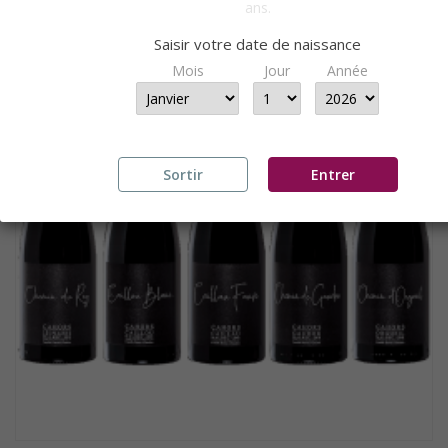
ans.
Saisir votre date de naissance
Mois
Jour
Année
Sortir
Entrer