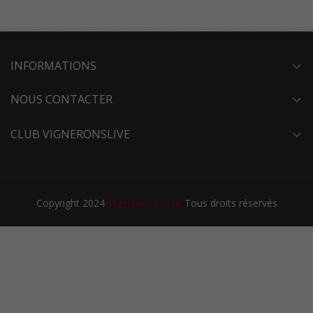
INFORMATIONS
expand_more
NOUS CONTACTER
expand_more
CLUB VIGNERONSLIVE
expand_more
Copyright 2024
Vignerons Live
Tous droits réservés