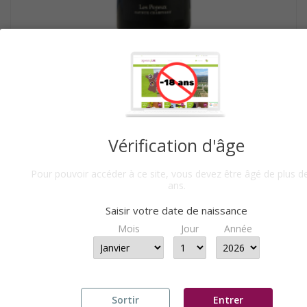
SAUMUR CHAMPIGNY 2019...
A PARTIR DE
11,40 €
PAR 6 BTLLES
Vérification d'âge
Pour pouvoir accéder à ce site, vous devez être âgé de plus d
ans.
Saisir votre date de naissance
Mois
Jour
Année
Sortir
Entrer