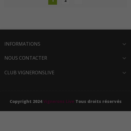
1
2
INFORMATIONS
expand_more
NOUS CONTACTER
expand_more
CLUB VIGNERONSLIVE
expand_more
Copyright 2024
Vignerons Live
Tous droits réservés