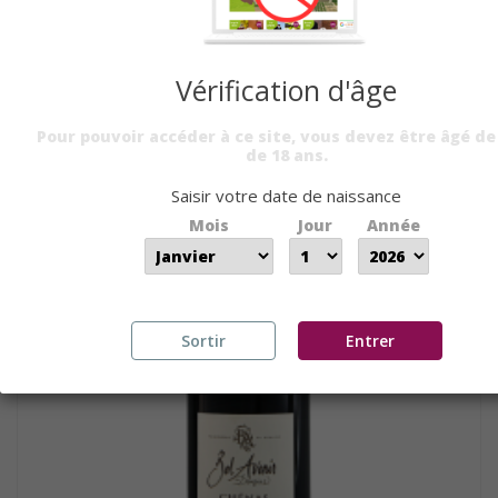
SAINT AMOUR 2020 - DOMAINE...
A PARTIR DE
13,30 €
PAR 6 BTLLES
Vérification d'âge
Pour pouvoir accéder à ce site, vous devez être âgé de
de 18 ans.
Saisir votre date de naissance
Mois
Jour
Année
Sortir
Entrer