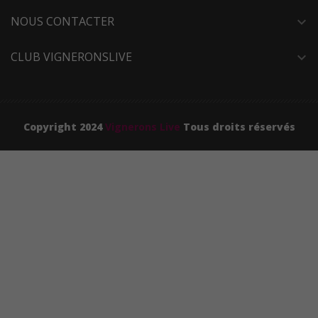
NOUS CONTACTER
expand_more
CLUB VIGNERONSLIVE
expand_more
Copyright 2024
Vignerons Live
Tous droits réservés