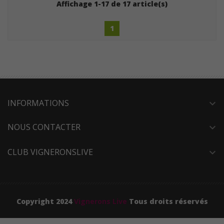
Affichage 1-17 de 17 article(s)
1
INFORMATIONS
expand_more
NOUS CONTACTER
expand_more
CLUB VIGNERONSLIVE
expand_more
Copyright 2024
Vignerons Live
Tous droits réservés