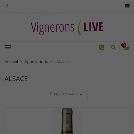
0
menu
Accueil
Appellations
Alsace
ALSACE
Prix, croissant
arrow_drop_down