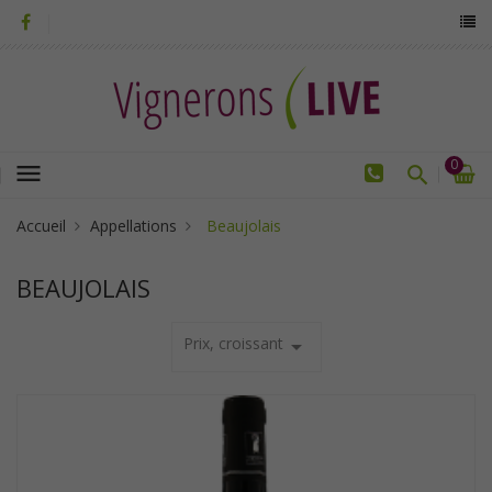
0
menu
Accueil
Appellations
Beaujolais
BEAUJOLAIS
Prix, croissant
arrow_drop_down