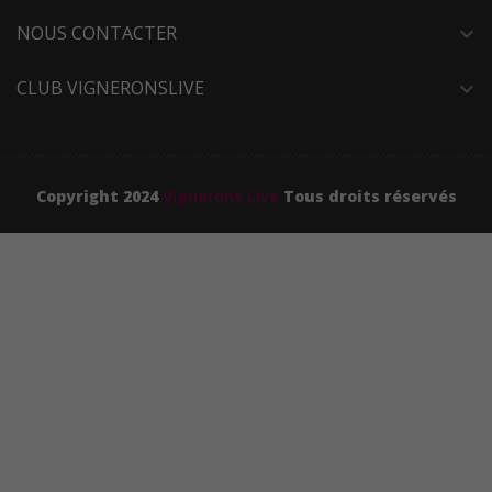
NOUS CONTACTER
expand_more
CLUB VIGNERONSLIVE
expand_more
Copyright 2024
Vignerons Live
Tous droits réservés