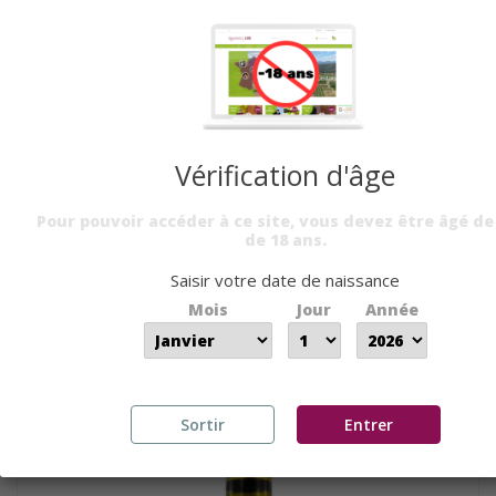
Vérification d'âge
Pour pouvoir accéder à ce site, vous devez être âgé de
de 18 ans.
Saisir votre date de naissance
Mois
Jour
Année
BEAUJOLAIS BLANC 2021 -...
13,90 €
Sortir
Entrer