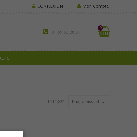
CONNEXION
Mon Compte
0
01 69 63 36 91
ACTS
Trier par
Prix, croissant
arrow_drop_down