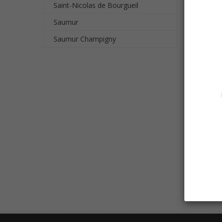
Saint-Nicolas de Bourgueil
Saumur
Saumur Champigny
CABER
A PART
Afficha