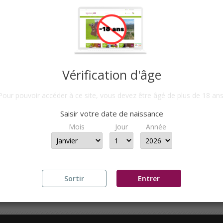
Vérification d'âge
Pour pouvoir accéder à ce site, vous devez être âgé de plus de 18 ans
NET D'ANJOU ROSÉ CUVÉE...
Saisir votre date de naissance
IR DE
10,90 €
PAR 6 BTLLES
Mois
Jour
Année
ge 1-1 de 1 article(s)
Sortir
Entrer