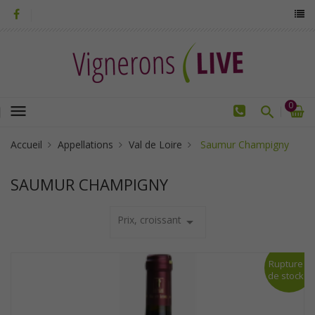
0
menu
Accueil
Appellations
Val de Loire
Saumur Champigny
SAUMUR CHAMPIGNY
Prix, croissant
arrow_drop_down
Rupture
de stock