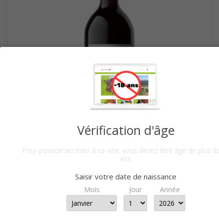
Vérification d'âge
Pour pouvoir accéder à ce site, vous devez être âgé de plus d
ans.
LALANDE-DE-POMEROL 2019 -...
Saisir votre date de naissance
A PARTIR DE
14,80 €
PAR 6 BTLLES
Mois
Jour
Année