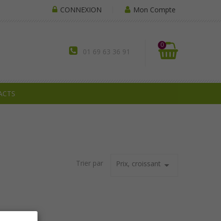
CONNEXION
Mon Compte
0
01 69 63 36 91
ACTS
Trier par
Prix, croissant
arrow_drop_down