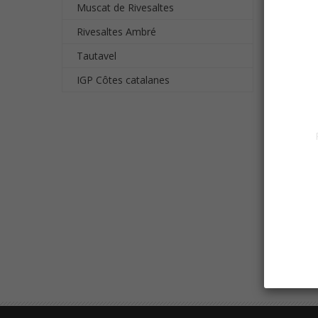
Muscat de Rivesaltes
Rivesaltes Ambré
Tautavel
IGP Côtes catalanes
RI
A PART
Afficha