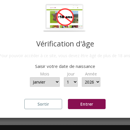
Vérification d'âge
Pour pouvoir accéder à ce site, vous devez être âgé de plus de 18 ans
VESALTES AMBRÉ 2011 -...
Saisir votre date de naissance
IR DE
19,90 €
PAR 6 BTLLES
Mois
Jour
Année
ge 1-1 de 1 article(s)
Sortir
Entrer