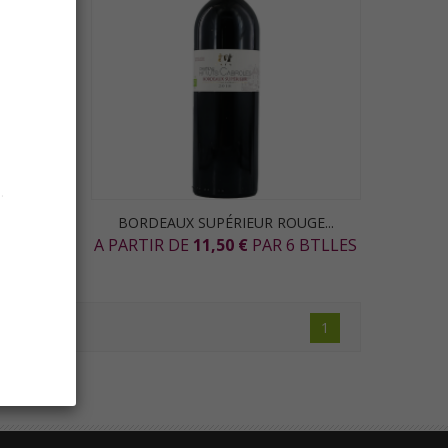
.
VÉE...
BORDEAUX SUPÉRIEUR ROUGE...
BTLLES
A PARTIR DE
11,50 €
PAR 6 BTLLES
1