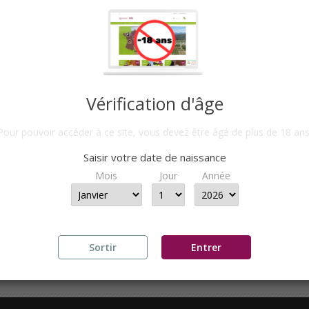
Vérification d'âge
Pour pouvoir accéder à ce site, vous devez être âgé de plus de 18 ans
AUX ROUGE 2019 - CUVÉE...
BORDEAUX ROUGE 2018 - CU
Saisir votre date de naissance
TIR DE
8,30 €
PAR 6 BTLLES
A PARTIR DE
8,90 €
PAR 6 
Mois
Jour
Année
ge 1-3 de 3 article(s)
Sortir
Entrer