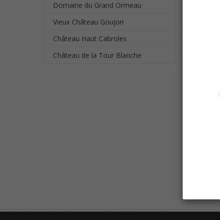
Domaine du Grand Ormeau
Vieux Château Goujon
Château Haut Cabroles
Château de la Tour Blanche
BORDE
A PAR
Afficha