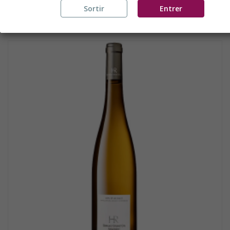
RIESLING 2020 - CUVÉE "LE...
Sortir
Entrer
A PARTIR DE
14,20 €
PAR 6 BTLLES