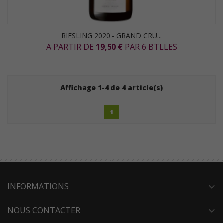
RIESLING 2020 - GRAND CRU...
A PARTIR DE
19,50 €
PAR 6 BTLLES
Affichage 1-4 de 4 article(s)
1
INFORMATIONS
expand_more
NOUS CONTACTER
expand_more