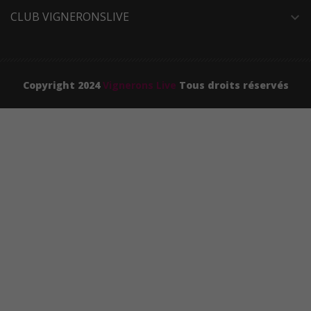
CLUB VIGNERONSLIVE
expand_more
Copyright 2024
Vignerons Live
Tous droits réservés