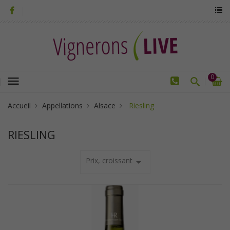
0
menu
Accueil
Appellations
Alsace
Riesling
RIESLING
Prix, croissant
arrow_drop_down