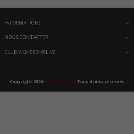
INFORMATIONS
expand_more
NOUS CONTACTER
expand_more
CLUB VIGNERONSLIVE
expand_more
Copyright 2024
Vignerons Live
Tous droits réservés