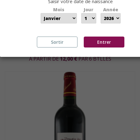
Saisir votre date de naissance
Mois
Jour
Année
Sortir
Entrer
CÔTES DE BERGERAC ROUGE...
A PARTIR DE
12,00 €
PAR 6 BTLLES