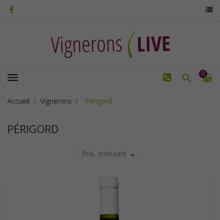
0
menu
Accueil
Vignerons
Périgord
PÉRIGORD
Prix, croissant
arrow_drop_down