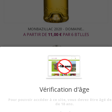
MONBAZILLAC 2020 - DOMAINE...
A PARTIR DE
11,00 €
PAR 6 BTLLES
Vérification d'âge
Pour pouvoir accéder à ce site, vous devez être âgé de
de 18 ans.