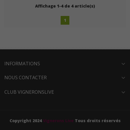
Affichage 1-4 de 4 article(s)
1
INFORMATIONS
expand_more
NOUS CONTACTER
expand_more
CLUB VIGNERONSLIVE
expand_more
Copyright 2024
Vignerons Live
Tous droits réservés