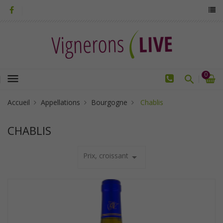
0
menu
Accueil
Appellations
Bourgogne
Chablis
CHABLIS
Prix, croissant
arrow_drop_down